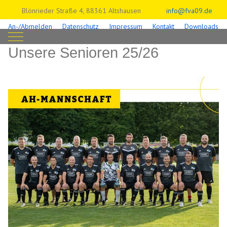
Blönrieder Straße 4, 88361 Altshausen
info@fva09.de
An-/Abmelden
Datenschutz
Impressum
Kontakt
Downloads
Mobile Menu Toggle
Unsere Senioren 25/26