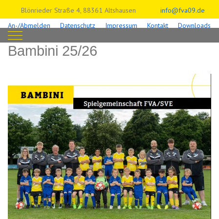
Blönrieder Straße 4, 88361 Altshausen
info@fva09.de
An-/Abmelden
Datenschutz
Impressum
Kontakt
Downloads
Mobile Menu Toggle
Bambini 25/26