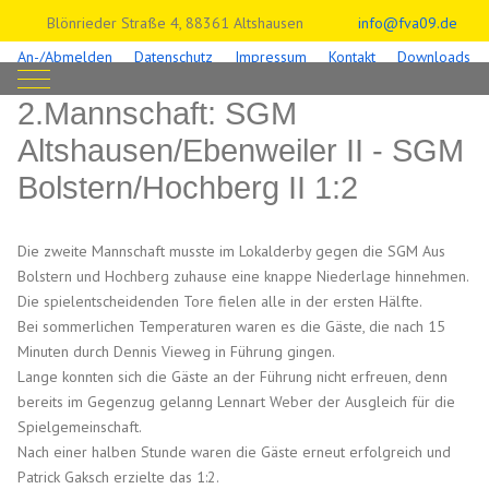
Blönrieder Straße 4, 88361 Altshausen
info@fva09.de
An-/Abmelden
Datenschutz
Impressum
Kontakt
Downloads
Mobile Menu Toggle
2.Mannschaft: SGM
Altshausen/Ebenweiler II - SGM
Bolstern/Hochberg II 1:2
Die zweite Mannschaft musste im Lokalderby gegen die SGM Aus
Bolstern und Hochberg zuhause eine knappe Niederlage hinnehmen.
Die spielentscheidenden Tore fielen alle in der ersten Hälfte.
Bei sommerlichen Temperaturen waren es die Gäste, die nach 15
Minuten durch Dennis Vieweg in Führung gingen.
Lange konnten sich die Gäste an der Führung nicht erfreuen, denn
bereits im Gegenzug gelanng Lennart Weber der Ausgleich für die
Spielgemeinschaft.
Nach einer halben Stunde waren die Gäste erneut erfolgreich und
Patrick Gaksch erzielte das 1:2.