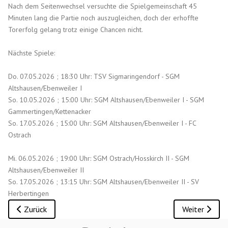
Nach dem Seitenwechsel versuchte die Spielgemeinschaft 45
Minuten lang die Partie noch auszugleichen, doch der erhoffte
Torerfolg gelang trotz einige Chancen nicht.
Nächste Spiele:
Do. 07.05.2026 ; 18:30 Uhr: TSV Sigmaringendorf - SGM
Altshausen/Ebenweiler I
So. 10.05.2026 ; 15:00 Uhr: SGM Altshausen/Ebenweiler I - SGM
Gammertingen/Kettenacker
So. 17.05.2026 ; 15:00 Uhr: SGM Altshausen/Ebenweiler I - FC
Ostrach
Mi. 06.05.2026 ; 19:00 Uhr: SGM Ostrach/Hosskirch II - SGM
Altshausen/Ebenweiler II
So. 17.05.2026 ; 13:15 Uhr: SGM Altshausen/Ebenweiler II - SV
Herbertingen
Vorheriger Beitrag: 1. Mannschaft: SGM Altshausen/Ebenweile
Nächster Bei
Zurück
Weiter