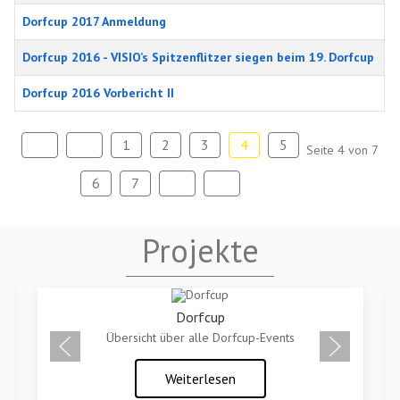
Dorfcup 2017 Anmeldung
Dorfcup 2016 - VISIO’s Spitzenflitzer siegen beim 19. Dorfcup
Dorfcup 2016 Vorbericht II
1
2
3
4
5
Seite 4 von 7
6
7
Projekte
Dorfcup
Übersicht über alle Dorfcup-Events
Weiterlesen