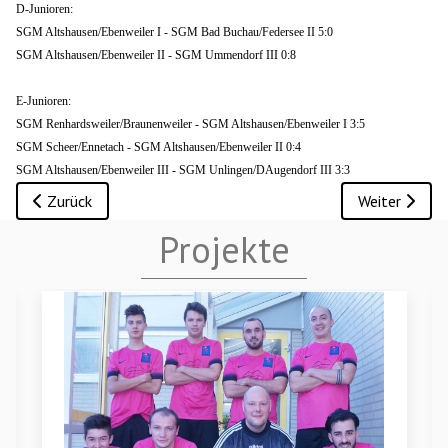
D-Junioren:
SGM Altshausen/Ebenweiler I - SGM Bad Buchau/Federsee II 5:0
SGM Altshausen/Ebenweiler II - SGM Ummendorf III 0:8
E-Junioren:
SGM Renhardsweiler/Braunenweiler - SGM Altshausen/Ebenweiler I 3:5
SGM Scheer/Ennetach - SGM Altshausen/Ebenweiler II 0:4
SGM Altshausen/Ebenweiler III - SGM Unlingen/DAugendorf III 3:3
Vorheriger Beitrag: Bezirks-Hallen-Meisterschaft D-Junioren (
Nächster Bei
Zurück
Weiter
Projekte