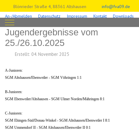
Blönrieder Straße 4, 88361 Altshausen
info@fva09.de
An-/Abmelden
Datenschutz
Impressum
Kontakt
Downloads
Mobile Menu Toggle
Jugendergebnisse vom
25./26.10.2025
Erstellt: 04. November 2025
A-Junioren:
SGM Altshausen/Ebenweiler - SGM Vöhringen 1:1
B-Junioren:
SGM Ebenweiler/Altshausen - SGM Ulmer Norden/Mähringen 8:1
C-Junioren:
SGM Ehingen-Süd/Donau-Winkel - SGM Altshausen/Ebenweiler I 8:1
SGM Ummendorf II - SGM Altshausen/Ebenweiler II 0:1