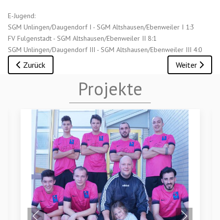
E-Jugend:
SGM Unlingen/Daugendorf I - SGM Altshausen/Ebenweiler I 1:3
FV Fulgenstadt - SGM Altshausen/Ebenweiler II 8:1
SGM Unlingen/Daugendorf III - SGM Altshausen/Ebenweiler III 4:0
Vorheriger Beitrag: Bambini und F-Jugend Spieltag am 9. Mai i
Nächster Beit
Zurück
Weiter
Projekte