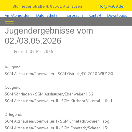
Blönrieder Straße 4, 88361 Altshausen
info@fva09.de
An-/Abmelden
Datenschutz
Impressum
Kontakt
Downloads
Mobile Menu Toggle
Jugendergebnisse vom
02./03.05.2026
Erstellt: 05. Mai 2026
A-Jugend:
SGM Altshausen/Ebenweiler - SGM Ostrach/FG 2010 WRZ 2:0
C-Jugend:
SGM Vöhringen - SGM Altshausen/Ebenweiler I 5:2
SGM Altshausen/Ebenweiler II - SGM Kirchdorf/Illertal I 0:11
D-Jugend:
SGM Altshausen/Ebenweiler I - SGM Ennetach/Scheer I abg.
SGM Altshausen/Ebenweiler II - SGM Ennetach/Scheer II 3:1