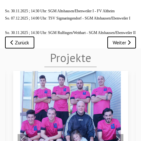
So. 30.11.2025 ; 14:30 Uhr: SGM Altshausen/Ebenweiler I - FV Altheim
So. 07.12.2025 ; 14:00 Uhr: TSV Sigmaringendorf - SGM Altshausen/Ebenweiler I
So. 30.11.2025 ; 14:30 Uhr: SGM Rulfingen/Weithart - SGM Altshausen/Ebenweiler II
Vorheriger Beitrag: 1. Mannschaft: SGM Altshausen/Ebenweile
Nächster Beit
Zurück
Weiter
Projekte