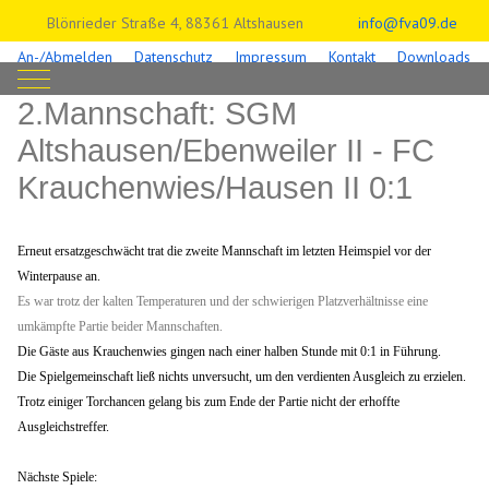
Blönrieder Straße 4, 88361 Altshausen
info@fva09.de
An-/Abmelden
Datenschutz
Impressum
Kontakt
Downloads
Mobile Menu Toggle
2.Mannschaft: SGM
Altshausen/Ebenweiler II - FC
Krauchenwies/Hausen II 0:1
Erneut ersatzgeschwächt trat die zweite Mannschaft im letzten Heimspiel vor der
Winterpause an.
Es war trotz der kalten Temperaturen und der schwierigen Platzverhältnisse eine
umkämpfte Partie beider Mannschaften.
Die Gäste aus Krauchenwies gingen nach einer halben Stunde mit 0:1 in Führung.
Die Spielgemeinschaft ließ nichts unversucht, um den verdienten Ausgleich zu erzielen.
Trotz einiger Torchancen gelang bis zum Ende der Partie nicht der erhoffte
Ausgleichstreffer.
Nächste Spiele: